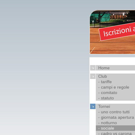
Home
Club
- tariffe
- campi e regole
- comitato
- statuto
Tornei
- uno contro tutti
- giornata apertura
- notturno
- sociale
- cadro vs carona